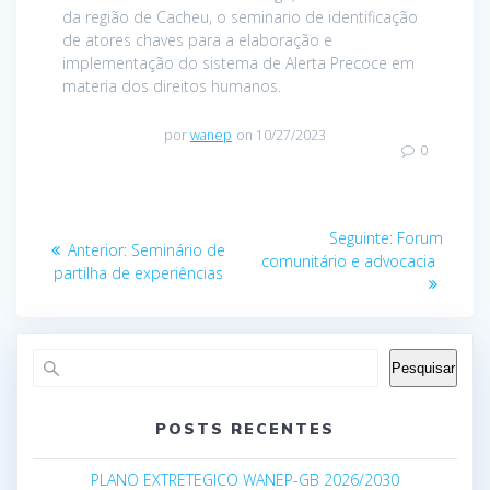
da região de Cacheu, o seminario de identificação
de atores chaves para a elaboração e
implementação do sistema de Alerta Precoce em
materia dos direitos humanos.
por
wanep
on 10/27/2023
0
Navegação
Post
Seguinte:
Forum
Post
Anterior:
Seminário de
de
seguinte:
comunitário e advocacia
anterior:
partilha de experiências
Post
Pesquisar
POSTS RECENTES
PLANO EXTRETEGICO WANEP-GB 2026/2030