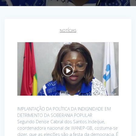
NOTÍCIAS
IMPLANTAÇÃO DA POLÍTICA DA INDIGNIDADE EM
DETRIMENTO DA SOBERANIA POPULAR
Segundo Denise Cabral dos Santos Indeque,
coordenadora nacional de WANEP-GB, costuma-se
dizer, que as eleições são a festa da democracia, É