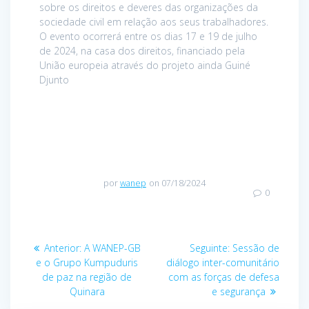
sobre os direitos e deveres das organizações da
sociedade civil em relação aos seus trabalhadores.
O evento ocorrerá entre os dias 17 e 19 de julho
de 2024, na casa dos direitos, financiado pela
União europeia através do projeto ainda Guiné
Djunto
por
wanep
on 07/18/2024
0
Navegação
Post
Post
Anterior:
A WANEP-GB
Seguinte:
Sessão de
de
anterior:
seguinte:
e o Grupo Kumpuduris
diálogo inter-comunitário
de paz na região de
com as forças de defesa
Post
Quinara
e segurança