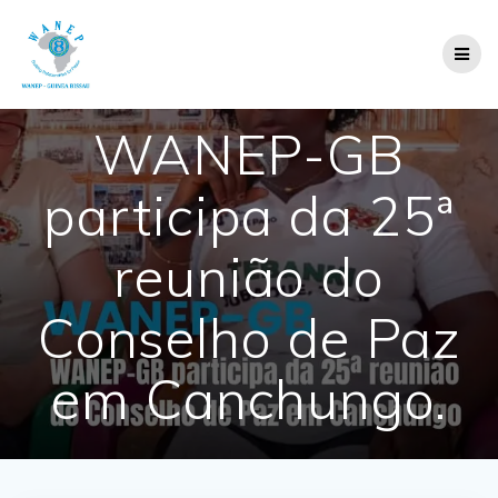
Skip
to
content
WANEP-GB
participa da 25ª
reunião do
Conselho de Paz
em Canchungo.