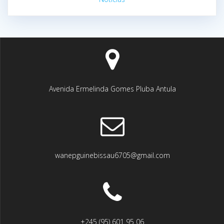
Avenida Ermelinda Gomes Pluba Antula
wanepguinebissau6705@gmail.com
+245 (95) 601 95 06