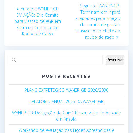
Navegação
Post
Seguinte:
WANEP-GB:
Post
Anterior:
WANEP-GB
de
seguinte:
Terminam em Ingoré
anterior:
EM AÇÃO: Cria Comité
atividades para criação
para Gestão de AGR em
Post
de comitê de gestão
Farim no Combate ao
inclusiva no combate ao
Roubo de Gado
roubo de gado
Pesquisar
POSTS RECENTES
PLANO EXTRETEGICO WANEP-GB 2026/2030
RELATÓRIO ANUAL 2025 DA WANEP-GB
WANEP-GB: Delegação da Guiné-Bissau visita Embaixada
em Angola.
Workshop de Avaliação das Lições Apreendidas e